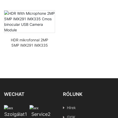
HDR mikrofonnal 2MP
5MP IMX291 IMX335
CMOS binokuláris USB
kamera modul
WECHAT
RÓLUNK
Hírek
Szolgálat1
Service2
GYIK