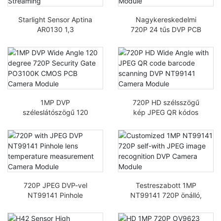
Starlight Sensor Aptina
Nagykereskedelmi
AR0130 1,3
720P 24 tűs DVP PCB
Megapixeles 960P
NT99141 szenzor 1Mp
kamera modul élő
HD CMOS kis kamera
közvetítés
modul
1MP DVP
720P HD szélsszögű
széleslátószögű 120
kép JPEG QR kódos
fokos 720P biztonsági
vonalkód szkenneléssel
kapu PO3100K CMOS
DVP NT99141 kamera
PCB kamera modul
modulral
720P JPEG DVP-vel
Testreszabott 1MP
NT99141 Pinhole
NT99141 720P önálló,
objektív hőmérséklet-
JPEG képfelismerő DVP
mérési kamera modul
Kamera Modul