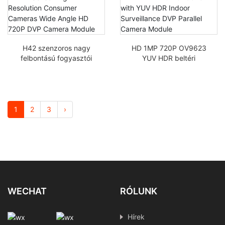
H42 szenzoros nagy
HD 1MP 720P OV9623
felbontású fogyasztói
YUV HDR beltéri
kamerák Széles
megfigyelő DVP
látószögű HD 720P DVP
párhuzamos kamera
kamera modul
modullal
1
2
3
›
WECHAT
RÓLUNK
Hírek