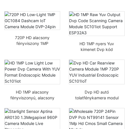
720P HD alacsony
fényviszony 1MP
HD 1MP nyers Yuv
GC1084 Dashcam IoT
kimenet Dvp kód
kamera modul DVP-
szkennelő kamera
24pin
modul SC101ioT
támogatás ESP32A3
HD 1MP alacsony
Dvp HD autó
fényviszonyú, alacsony
tolatfénykamera modul
fogyasztású dvp
1MP 720P YUV ipari
kamera YUV formátumú
endoszkópos SC101IoT
endoszkópos modul
SC101ioT-val