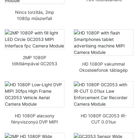
Bőrérzékelő MIPI
kamera modul
Nincs torzítás, 2mp
1080p műszerfali
kamera arcfelismerő
GC2063 24 tűs HD
kamera modul
2MP 1080P
töltőlámpával GC2053
HD 1080P vakummal
MIPI interfész FPC
Okostelefonok táblagép
kamera modul
reklámgép MIPI Kamera
modul
HD 1080P alacsony
HD 1080P GC2053 IR-
fényviszonyú DVP MIPI
CUT 0.01lux
30fps nagy képkocka
rendvédelmi
GC2053 jármű légi
autófelvevő kamera