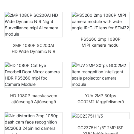
PS5260 2mp 1080P
MIPI kamera modul
2MP 1080P SC200AI
széles látószögű IR-
HD Wide Dynamic NIR
CUT objektívvel
Night Surveillance mipi
STM32-hez
AI kamera modul
HD 1080P macskaszem
YUV 2MP 30fps
ajtócsengő Ajtócsengő
GC02M2 tárgyfelismerő
Tükörkamera HDR
intelligens méretarányú
PS5260 mipi FPC
vetítő kamera modul
Kamera Modul
GC2375H 1/5" 2MP ISP
YUV fotófelismerő