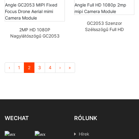
kamera modul
modulral
GC2053 Szenzor
Szélsszögű Full HD
2MP HD 1080P
1080p 2mp MIPI
Nagylátószögű GC2053
Kamera Modul
MIPI Fix Fókuszú Drón
Légi Mimi Kamera
Modul
‹
1
2
3
4
›
»
WECHAT
RÓLUNK
Hírek