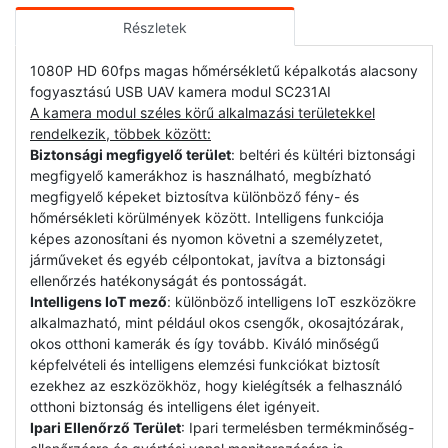
Részletek
1080P HD 60fps magas hőmérsékletű képalkotás alacsony
fogyasztású USB UAV kamera modul SC231AI
A kamera modul széles körű alkalmazási területekkel
rendelkezik, többek között:
Biztonsági megfigyelő terület
: beltéri és kültéri biztonsági
megfigyelő kamerákhoz is használható, megbízható
megfigyelő képeket biztosítva különböző fény- és
hőmérsékleti körülmények között. Intelligens funkciója
képes azonosítani és nyomon követni a személyzetet,
járműveket és egyéb célpontokat, javítva a biztonsági
ellenőrzés hatékonyságát és pontosságát.
Intelligens IoT mező
: különböző intelligens IoT eszközökre
alkalmazható, mint például okos csengők, okosajtózárak,
okos otthoni kamerák és így tovább. Kiváló minőségű
képfelvételi és intelligens elemzési funkciókat biztosít
ezekhez az eszközökhöz, hogy kielégítsék a felhasználó
otthoni biztonság és intelligens élet igényeit.
Ipari Ellenőrző Terület
: Ipari termelésben termékminőség-