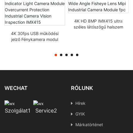
4K HD 8MP IMX415 ultra
széles látószögű halszem
objektív Mipi ipari kamera
4K 30fps USB működési
modul fpc
jelző Fénykamera modul
Túláram-védelem Ipari
kamera látásellenőrzés
IMX415
WECHAT
RÓLUNK
Hírek
Szolgálat1
Service2
GYIK
Márkatörténet