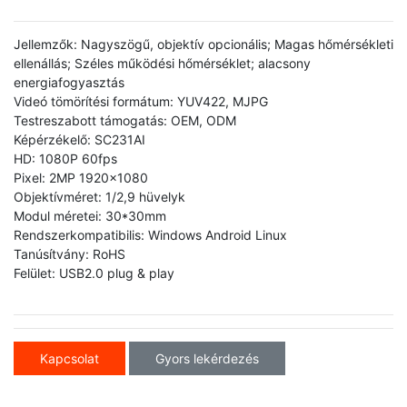
Jellemzők: Nagyszögű, objektív opcionális; Magas hőmérsékleti
ellenállás; Széles működési hőmérséklet; alacsony
energiafogyasztás
Videó tömörítési formátum: YUV422, MJPG
Testreszabott támogatás: OEM, ODM
Képérzékelő: SC231AI
HD: 1080P 60fps
Pixel: 2MP 1920x1080
Objektívméret: 1/2,9 hüvelyk
Modul méretei: 30*30mm
Rendszerkompatibilis: Windows Android Linux
Tanúsítvány: RoHS
Felület: USB2.0 plug & play
Kapcsolat
Gyors lekérdezés