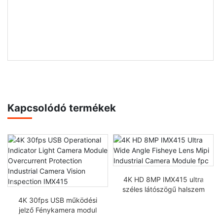
Kapcsolódó termékek
4K HD 8MP IMX415 ultra
széles látószögű halszem
objektív Mipi ipari kamera
4K 30fps USB működési
modul fpc
jelző Fénykamera modul
Túláram-védelem Ipari