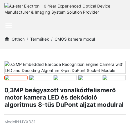
Otthon
Termékek
CMOS kamera modul
0,3MP beágyazott vonalkódfelismerő
motor kamera LED és dekódoló
algoritmus 8-tűs DuPont aljzat modulral
Modell:
HJYX331