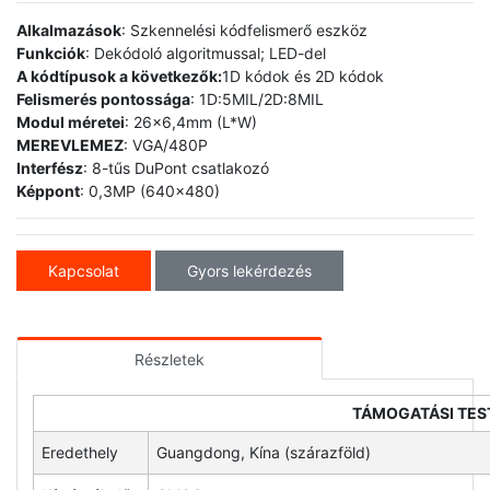
Alkalmazások
: Szkennelési kódfelismerő eszköz
Funkciók
: Dekódoló algoritmussal; LED-del
A kódtípusok a következők:
1D kódok és 2D kódok
Felismerés pontossága
: 1D:5MIL/2D:8MIL
Modul méretei
: 26x6,4mm (L*W)
MEREVLEMEZ
: VGA/480P
Interfész
: 8-tűs DuPont csatlakozó
Képpont
: 0,3MP (640x480)
Kapcsolat
Gyors lekérdezés
Részletek
TÁMOGATÁSI TES
Eredethely
Guangdong, Kína (szárazföld)