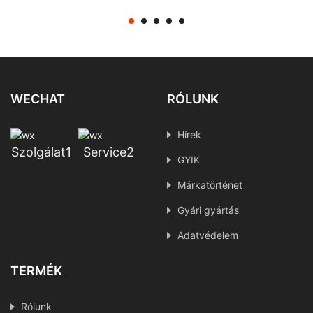
kamera látásellenőrzés
IMX415
WECHAT
RÓLUNK
Hírek
Szolgálat1
Service2
GYIK
Márkatörténet
Gyári gyártás
Adatvédelem
TERMÉK
Rólunk