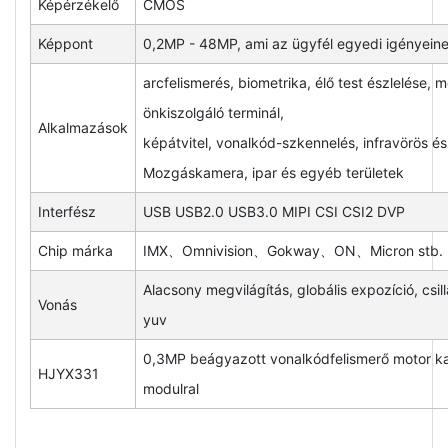
Képérzékelő
CMOS
Képpont
0,2MP - 48MP, ami az ügyfél egyedi igényeine
arcfelismerés, biometrika, élő test észlelése, m
önkiszolgáló terminál,
Alkalmazások
képátvitel, vonalkód-szkennelés, infravörös ész
Mozgáskamera, ipar és egyéb területek
Interfész
USB USB2.0 USB3.0 MIPI CSI CSI2 DVP
Chip márka
IMX、Omnivision、Gokway、ON、Micron stb.
Alacsony megvilágítás, globális expozíció, csil
Vonás
yuv
0,3MP beágyazott vonalkódfelismerő motor ka
HJYX331
modulral